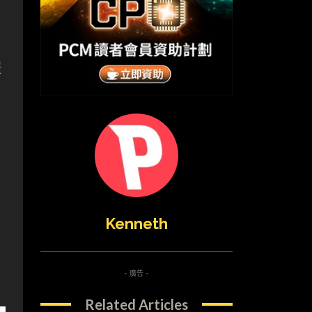
服
Kenneth
- 廣告 -
Related Articles