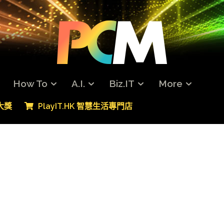
How To
A.I.
Biz.IT
More
專大獎
PlayIT.HK 智慧生活專門店