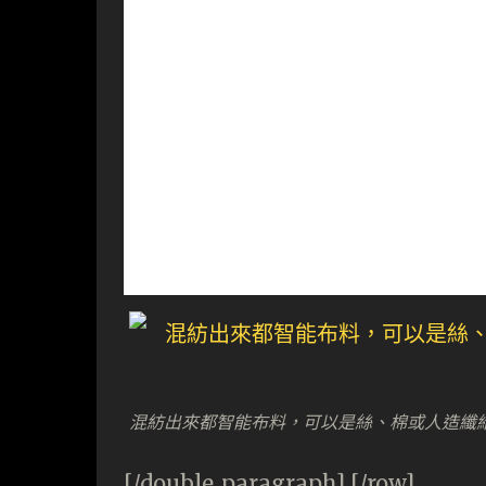
混紡出來都智能布料，可以是絲、棉或人造纖
[/double_paragraph] [/row]