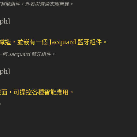
左邊衣袖藏有智能組件，外表與普通衣服無異。
aph]
Jacquard 藍牙組件。
aph]
。