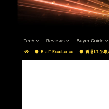
Tech
Reviews
Buyer Guide
Biz.IT Excellence
香港 I.T.至