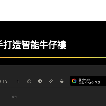
’s 攜手打造智能牛仔褸
在 Google
3-13
緊貼《PCM》消息
- 廣告 -