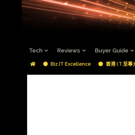
Tech
Reviews
Buyer Guide
Biz.IT Excellence
香港 I.T.至