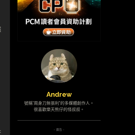
然
Andrew
號稱"周身刀無張利"的多媒體創作人。
很喜歡樂天熊仔的怪叔叔。
- 廣告 -
行