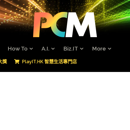
How To
A.I.
Biz.IT
More
專大獎
PlayIT.HK 智慧生活專門店