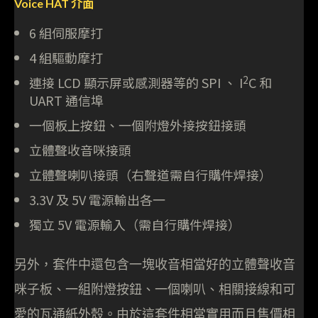
Voice HAT 介面
6 組伺服摩打
4 組驅動摩打
2
連接 LCD 顯示屏或感測器等的 SPI 、 I
C 和
UART 通信埠
一個板上按鈕、一個附燈外接按鈕接頭
立體聲收音咪接頭
立體聲喇叭接頭（右聲道需自行購件焊接）
3.3V 及 5V 電源輸出各一
獨立 5V 電源輸入（需自行購件焊接）
另外，套件中還包含一塊收音相當好的立體聲收音
咪子板、一組附燈按鈕、一個喇叭、相關接線和可
愛的瓦通紙外殼。由於這套件相當實用而且售價相