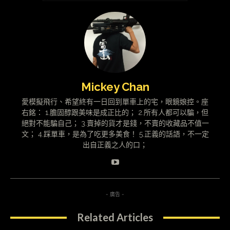
Mickey Chan
愛模擬飛行、希望終有一日回到單車上的宅，眼鏡娘控。座
右銘： 1.膽固醇跟美味是成正比的； 2.所有人都可以騙，但
絕對不能騙自己； 3.賣掉的貨才是錢，不賣的收藏品不值一
文； 4.踩單車，是為了吃更多美食！ 5.正義的話語，不一定
出自正義之人的口；
- 廣告 -
Related Articles