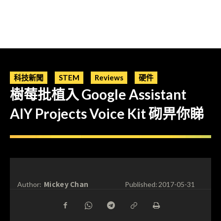
科技新聞
STEM
Reviews
硬件
樹莓批植入 Google Assistant
AIY Projects Voice Kit 砌畀你睇
Mickey Chan
Author:
Published:
2017-05-31