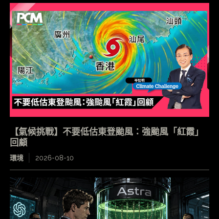
【氣候挑戰】不要低估東登颱風：強颱風「紅霞」
回顧
環境
2026-08-10