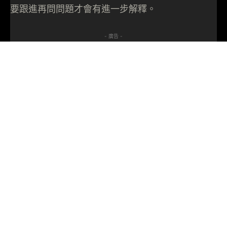
要跟進再問問題才會有進一步解釋。
- 廣告 -