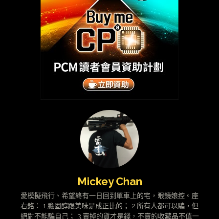
Mickey Chan
愛模擬飛行、希望終有一日回到單車上的宅，眼鏡娘控。座
右銘： 1.膽固醇跟美味是成正比的； 2.所有人都可以騙，但
絕對不能騙自己； 3.賣掉的貨才是錢，不賣的收藏品不值一