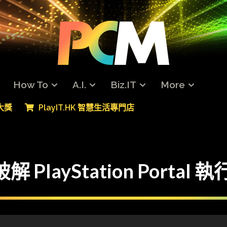
How To
A.I.
Biz.IT
More
專大獎
PlayIT.HK 智慧生活專門店
 PlayStation Portal 