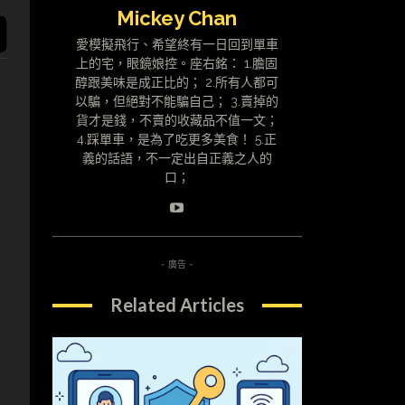
Mickey Chan
愛模擬飛行、希望終有一日回到單車
上的宅，眼鏡娘控。座右銘： 1.膽固
醇跟美味是成正比的； 2.所有人都可
以騙，但絕對不能騙自己； 3.賣掉的
貨才是錢，不賣的收藏品不值一文；
4.踩單車，是為了吃更多美食！ 5.正
義的話語，不一定出自正義之人的
口；
- 廣告 -
Related Articles