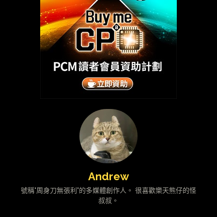
Andrew
號稱"周身刀無張利"的多媒體創作人。 很喜歡樂天熊仔的怪
叔叔。