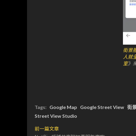
街景
人就
室
》
Tags:
Google Map
Google Street View
街
Street View Studio
前一篇文章