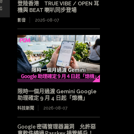
物
登陸香港 TRUE VIBE / OPEN 耳
出
機與 BEAT 喇叭同步登場
影音
2026-08-07
限時一個月過渡 Gemini Google
助理確定 9 月 4 日起「熄機」
科技新聞
2026-08-07
Google 密碼管理器漏洞 允許惡
意軟件繞過 Passkey 接管帳戶！