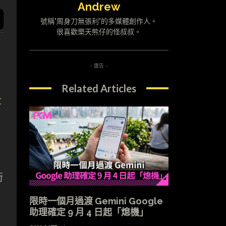
Andrew
號稱"周身刀無張利"的多媒體創作人。
很喜歡樂天熊仔的怪叔叔。
- 廣告 -
Related Articles
t
街
限時一個月過渡 Gemini Google
助理確定 9 月 4 日起「熄機」