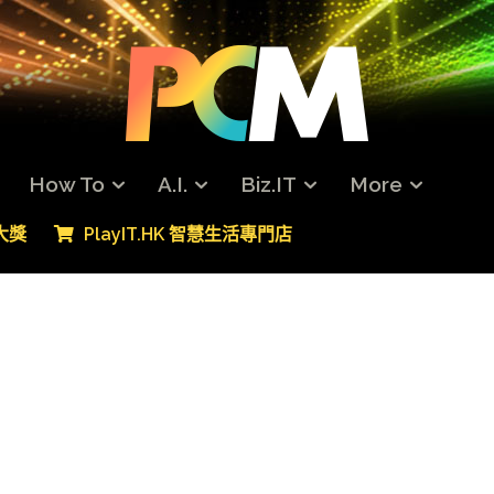
How To
A.I.
Biz.IT
More
專大獎
PlayIT.HK 智慧生活專門店