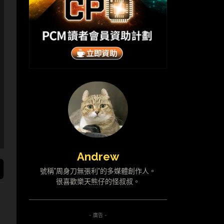
Andrew
號稱"周身刀無張利"的多媒體創作人。
很喜歡樂天熊仔的怪叔叔。
- 廣告 -