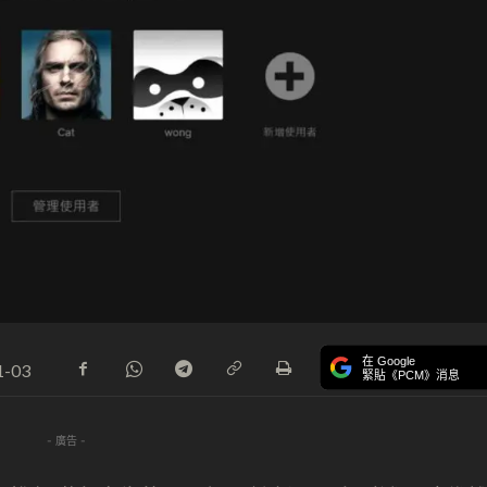
在 Google
1-03
緊貼《PCM》消息
- 廣告 -