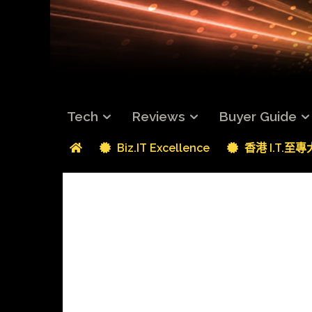
Tech
Reviews
Buyer Guide
Biz.IT Excellence
香港 I.T.至