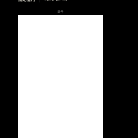
- 廣告 -