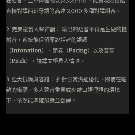
種語言，且不再強制以英文為中介，能實現如日語
直接對譯西班牙語等高達 2,000 多種對譯組合。
2. 完美複製人聲神韻： 輸出的語音不再是生硬的機
械音，系統能保留原說話者的語調
（
Intonation
）、節奏（
Pacing
）以及音高
（
Pitch
），讓譯文極具人情味。
3. 強大抗噪與容錯： 針對日常溝通優化，即使在嘈
雜的街頭、多人聲音重疊或夾雜口語俚語的環境
下，依然能準確辨識並翻譯。