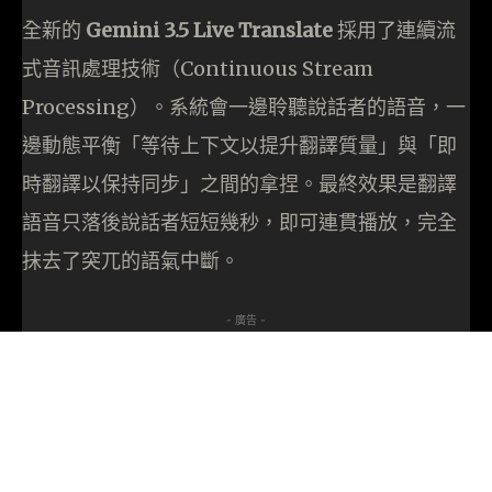
全新的
Gemini 3.5 Live Translate
採用了連續流
式音訊處理技術（Continuous Stream
Processing）。系統會一邊聆聽說話者的語音，一
邊動態平衡「等待上下文以提升翻譯質量」與「即
時翻譯以保持同步」之間的拿捏。最終效果是翻譯
語音只落後說話者短短幾秒，即可連貫播放，完全
抹去了突兀的語氣中斷。
- 廣告 -