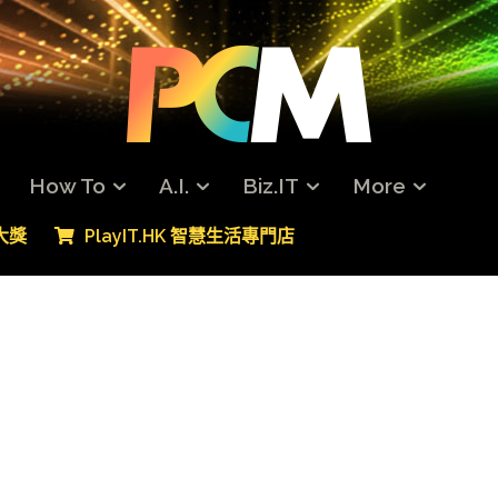
How To
A.I.
Biz.IT
More
專大獎
PlayIT.HK 智慧生活專門店