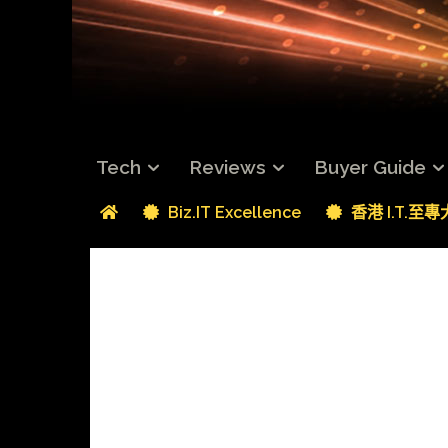
Tech
Reviews
Buyer Guide
Biz.IT Excellence
香港 I.T.至