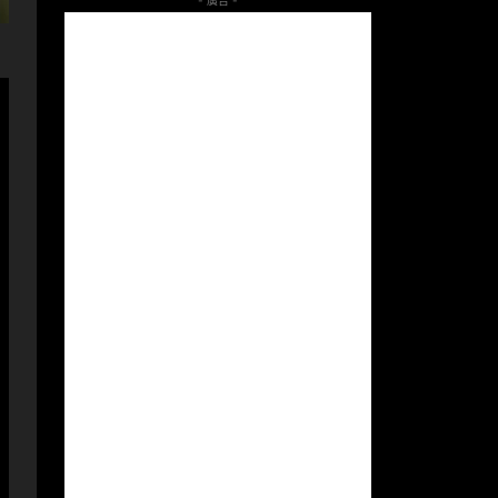
- 廣告 -