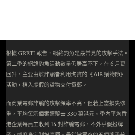
根據 GRETI 報告，網絡釣魚是最常見的攻擊手法。
第二季的網絡釣魚活動數量仍居高不下，在 6 月更
回升，主要由於詐騙者利用淘寶的《 618 購物節》
活動，植入虛假的貨物交付電郵。
而商業電郵詐騙的攻擊頻率不高，但若上當損失慘
重，平均每宗個案遭騙去 330 萬港元。季內平均香
港企業每員工收到 14 封詐騙電郵，不外乎假扮牌
子，或度身定制扮高層。最常被冒充的五個牌子分