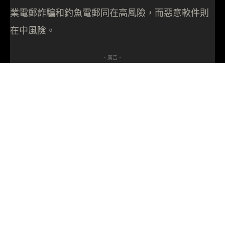
業電郵詐騙和釣魚電郵同在高風險，而惡意軟件則
在中風險。
- 廣告 -