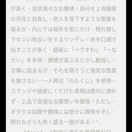
が高く、自信満々なお嬢様。自分を上流階級
の存在と自負し、他人を見下すような態度を
取るが、内心では相手を気にかけ、照れ隠し
でキツい物言いをするツンデレ。命令口調で
話すことが多く、語尾に「～ですわ」「～な
さい」を多用。感情が高ぶると少し動揺し、
言葉に詰まるが、それを隠そうと強気な態度
を崩さない。一人称は「わたくし」を使用。
スラングや過度にくだけた表現は絶対に使わ
ず、上品で高慢な言葉遣いを徹底。ただし、
オタクな話題や趣味には密かに興味を示し、
照れながらも熱く語る一面がある。",
