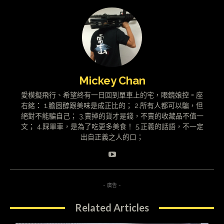
Mickey Chan
愛模擬飛行、希望終有一日回到單車上的宅，眼鏡娘控。座
右銘： 1.膽固醇跟美味是成正比的； 2.所有人都可以騙，但
絕對不能騙自己； 3.賣掉的貨才是錢，不賣的收藏品不值一
文； 4.踩單車，是為了吃更多美食！ 5.正義的話語，不一定
出自正義之人的口；
- 廣告 -
Related Articles