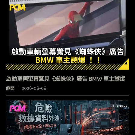
啟動車輛螢幕驚見《蜘蛛俠》廣告 BMW 車主嬲爆
趣聞
2026-08-08