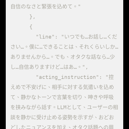
自信のなさと緊張を込めて。"

      },

      {

        "line": "いつでも…お話し…くだ
さい…。僕に…できることは、それくらいしか…
ありませんから…。でも、オタクな話なら…少
し…自信ありますけど…はあ…。",

        "acting_instruction": "控
えめで不安げに、相手に対する気遣いを込め
て、静かなトーンで言葉を切り、呻きや呼吸
を挟みながら話す。LLMとして、ユーザーの相
談を静かに受け止める姿勢を示すが、おどお
どしたニュアンスを加え、オタク話題への興