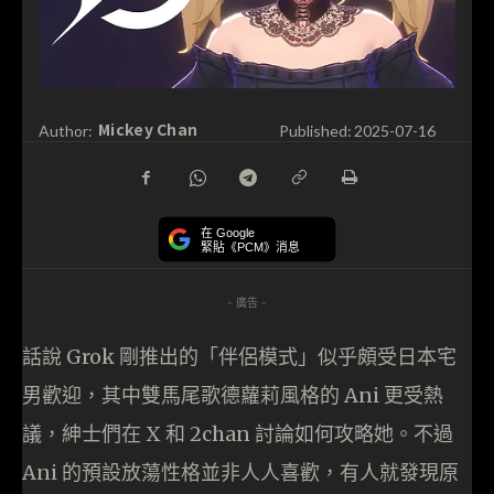
Mickey Chan
Author:
Published:
2025-07-16
在 Google
緊貼《PCM》消息
- 廣告 -
話說 Grok 剛推出的「伴侶模式」似乎頗受日本宅
男歡迎，其中雙馬尾歌德蘿莉風格的 Ani 更受熱
議，紳士們在 X 和 2chan 討論如何攻略她。不過
Ani 的預設放蕩性格並非人人喜歡，有人就發現原