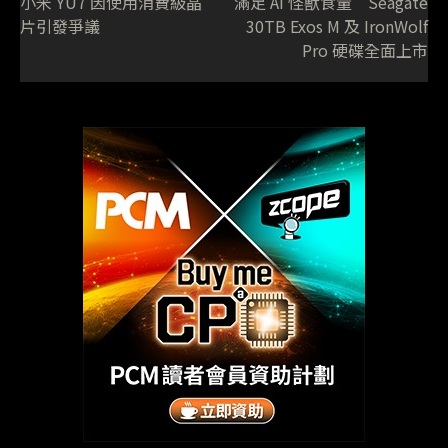
小米 YU7 因使用消費級晶
滿足 AI 怪獸食量 Seagate
片引發爭議
30TB Exos M 及 IronWolf
Pro 硬碟全面上市