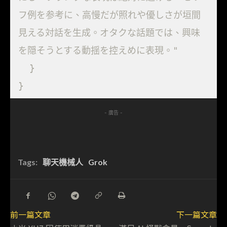
フ例を参考に、高慢だが照れや優しさが垣間
見える対話を生成。オタクな話題では、興味
を隠そうとする動揺を控えめに表現。"

  }

}
- 廣告 -
Tags:
聊天機械人
Grok
前一篇文章
下一篇文章