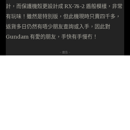
計，而保護機殼更設計成 RX-78-2 盾般模樣，非常
有玩味！雖然是特別版，但此機現時只賣四千多，
返貨多日仍然有唔少朋友查詢或入手，因此對
Gundam 有愛的朋友，手快有手慢冇！
- 廣告 -