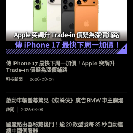
傳 iPhone 17 最快下周一加價！Apple 突調升
Trade-in 價疑為漲價鋪路
科技新聞
2026-08-09
啟動車輛螢幕驚見《蜘蛛俠》廣告 BMW 車主嬲爆
趣聞
2026-08-08
國產路由器秘藏後門！逾 20 款型號每 35 秒自動連
線中國伺服器