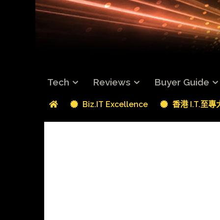
Tech
Reviews
Buyer Guide
Biz.IT Excellence
香港 I.T.至