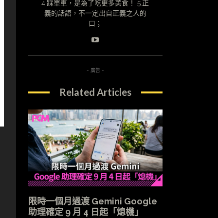
4.踩單車，是為了吃更多美食！ 5.正
義的話語，不一定出自正義之人的
口；
- 廣告 -
Related Articles
限時一個月過渡 Gemini Google
助理確定 9 月 4 日起「熄機」