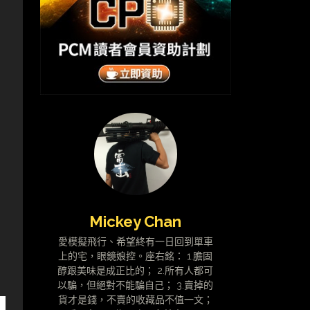
，
Mickey Chan
愛模擬飛行、希望終有一日回到單車
上的宅，眼鏡娘控。座右銘： 1.膽固
醇跟美味是成正比的； 2.所有人都可
以騙，但絕對不能騙自己； 3.賣掉的
貨才是錢，不賣的收藏品不值一文；