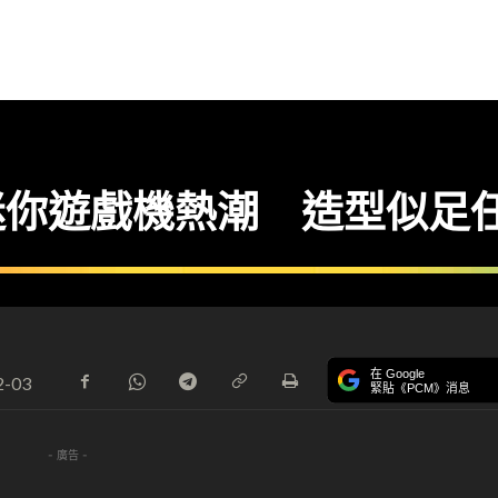
住迷你遊戲機熱潮 造型似足
在 Google
2-03
緊貼《PCM》消息
- 廣告 -