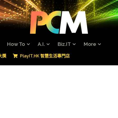
How To
A.I.
Biz.IT
More
專大獎
PlayIT.HK 智慧生活專門店