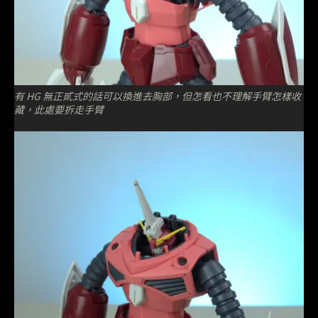
有 HG 無正貳式的話可以換進去胸部，但怎看也不理解手臂怎樣收
藏，此處要拆走手臂