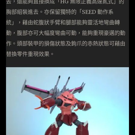
去，還能夠直接換成「HG 無限正義高達貳式」的
胸部組裝進去。亦保留獨特的「SEED 動作系
統」，藉由蛇腹狀手臂和腿部能夠靈活地彎曲轉
動，腹部亦可大幅度彎曲可動，能夠重現豪邁的動
作。頭部裝甲的損傷狀態及鉤爪的赤熱狀態可藉由
替換零件重現效果。