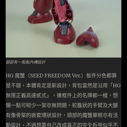
腳部有一點點內構設計
HG 魔蟹（SEED FREEDOM Ver.）板件分色都算
是不錯，本體肯定是新設計，背包當然是沿用「HG
無限正義高達貳式」，連框件上的名牌都一樣，想
懶一點可砌少一架亦無問題。蛇腹狀的手臂及大腿
有像骨架的嵌套環狀設計，頭部的魔蟹單眼亦有活
動設計，不過想要自己改成真正的完全拆甲似乎不