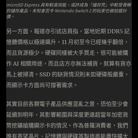
microSD Express 具有較高效能，或許成為「儲存荒」中較受青睞
的儲存產品，未知會否令 Nintendo Switch 2 的玩家也被迫捱炒
價。
另一方面，報道亦引述店員指，當地近期 DDR5 記
憶體價格以極速飆升，11 月初至今已經幾乎翻倍，
而且貨源極少。硬碟同樣被大手買走，很可能被購
作 AI 相關用途，而且店方亦無法補貨，就算有貨亦
馬上被掃清。SSD 的缺貨情況則未如硬碟般嚴重，
而顯示卡方面尚可撐著需求。
其實目前各類電子產品供應混亂之景，恐怕至少會
延續到明年，其影響範圍與深度更遠超當年加密貨
幣挖礦搶購顯示卡的情況。作為普羅消費者，我們
唯有寄望晶片、記憶體與硬碟等製造商能盡快擴大