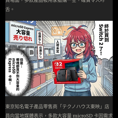
貨場面，多款產品被用家搶購一空，確實令人咋
舌。
東京知名電子產品零售商「テクノハウス東映」店
員向當地媒體表示，多款大容量 microSD 卡因需求