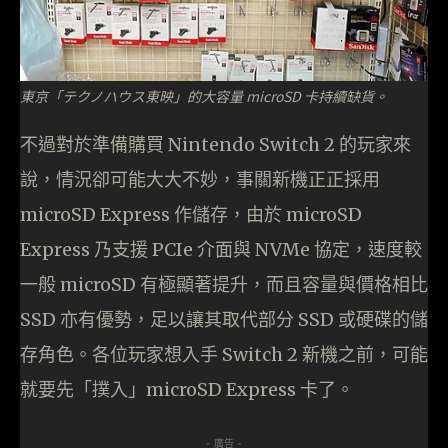
東京「テクノハウス東映」的大容量 microSD 卡持續缺貨。
不過對於準備購買 Nintendo Switch 2 的玩家來
說，情況卻可能大大不妙，事關新機正正採用
microSD Express 作儲存，由於 microSD
Express 乃支援 PCIe 介面與 NVMe 協定，速度較
一般 microSD 有極顯著提升，而且容量與價格相比
SSD 亦有優勢，足以讓其取代部分 SSD 或硬碟的儲
存角色。各位玩家想入手 Switch 2 新機之前，可能
就要先「撲入」microSD Express 卡了。
- 廣告 -