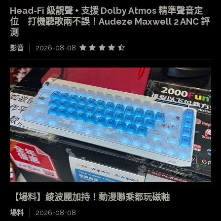
Head-Fi 級靚聲 + 支援 Dolby Atmos 精準聲音定
位 打機聽歌兩不誤！Audeze Maxwell 2 ANC 評
測
影音
2026-08-08
【場料】綾波麗加持！動漫聯乘都玩磁軸
場料
2026-08-08