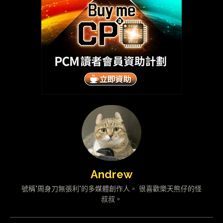
Andrew
號稱"周身刀無張利"的多媒體創作人。 很喜歡樂天熊仔的怪
叔叔。