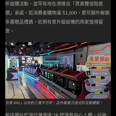
折搶購活動，並罕有地在港推出「買貴雙倍賠差
價」承諾。若消費者購物滿 $1,100，更可額外解鎖
多重贈品禮遇，近期有意升級設備的用家值得留
意。
京東 MALL 佔地約三萬平方呎，店內著重沉浸式的互動體驗。
新店選址於灣仔港灣道 28 號灣景中心 2 樓，佔地