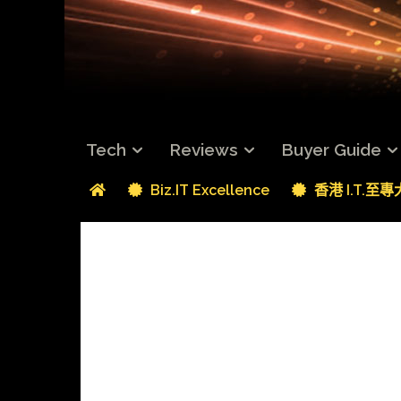
Tech
Reviews
Buyer Guide
Biz.IT Excellence
香港 I.T.至