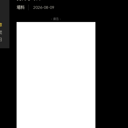
場料
2026-08-09
- 廣告 -
章
禁
日