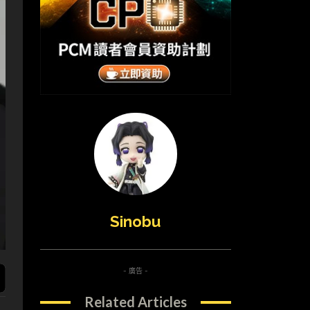
Sinobu
- 廣告 -
Related Articles