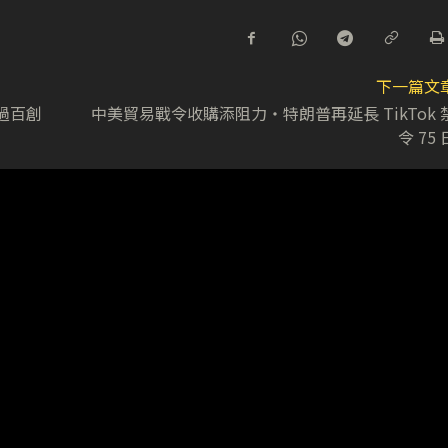
下一篇文
過百創
中美貿易戰令收購添阻力・特朗普再延長 TikTok 
令 75 