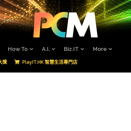
How To
A.I.
Biz.IT
More
專大獎
PlayIT.HK 智慧生活專門店