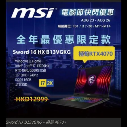
Sword HX B13VGKG – 極筍 4070。