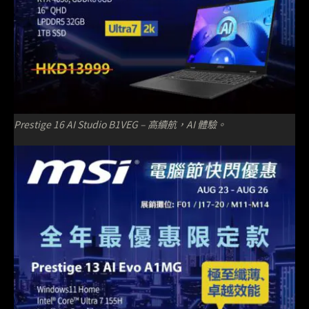
Prestige 16 AI Studio B1VEG – 高續航，AI 體驗。