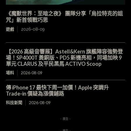
《魔獸世界：至暗之夜》 團隊分享「烏拉特克的詛
咒」新首領戰巧思
遊戲
2026-08-09
【2026 高級音響展】Astell&Kern 旗艦陣容強勢登
場！SP4000T 黃銅版、PD5 新機亮相，同場加映 9
單元 CLARUS 及平民黑馬 ACTIVO Scoop
場料
2026-08-09
傳 iPhone 17 最快下周一加價！Apple 突調升
Trade-in 價疑為漲價鋪路
科技新聞
2026-08-09
- 廣告 -
- 廣告 -