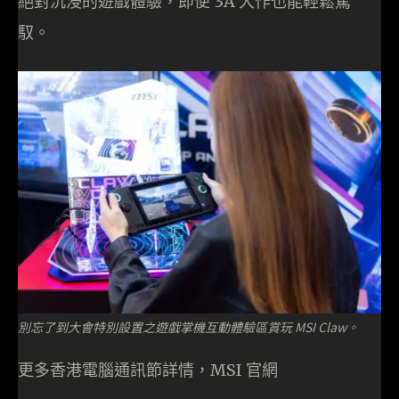
絕對沉浸的遊戲體驗，即便 3A 大作也能輕鬆駕
馭。
別忘了到大會特別設置之遊戲掌機互動體驗區賞玩 MSI Claw。
更多香港電腦通訊節詳情，MSI 官網