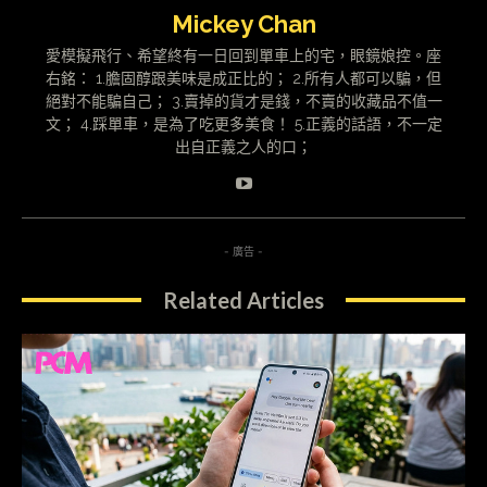
Mickey Chan
愛模擬飛行、希望終有一日回到單車上的宅，眼鏡娘控。座
右銘： 1.膽固醇跟美味是成正比的； 2.所有人都可以騙，但
絕對不能騙自己； 3.賣掉的貨才是錢，不賣的收藏品不值一
文； 4.踩單車，是為了吃更多美食！ 5.正義的話語，不一定
出自正義之人的口；
- 廣告 -
Related Articles