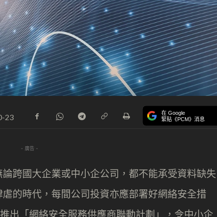
在 Google
0-23
緊貼《PCM》消息
- 廣告 -
無論跨國大企業或中小企公司，都不能承受資料缺失
肆虐的時代，每間公司投資亦應部署好網絡安全措
T 推出「網絡安全服務供應商聯動計劃」，令中小企