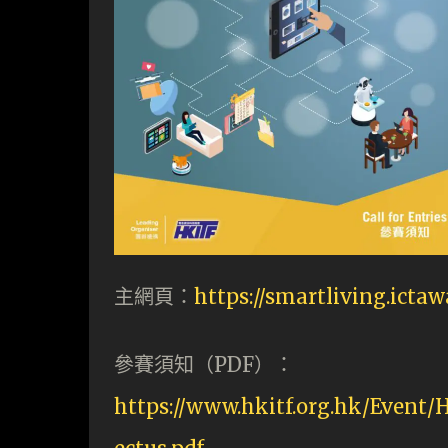
主網頁：
https://smartliving.ictaw
參賽須知（PDF）：
https://www.hkitf.org.hk/Event