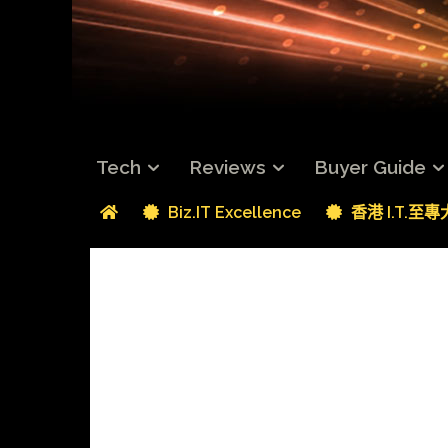
Tech
Reviews
Buyer Guide
Biz.IT Excellence
香港 I.T.至