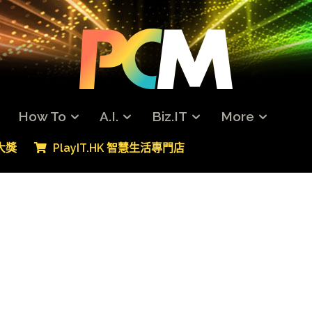
How To
A.I.
Biz.IT
More
專大獎
PlayIT.HK 智慧生活專門店