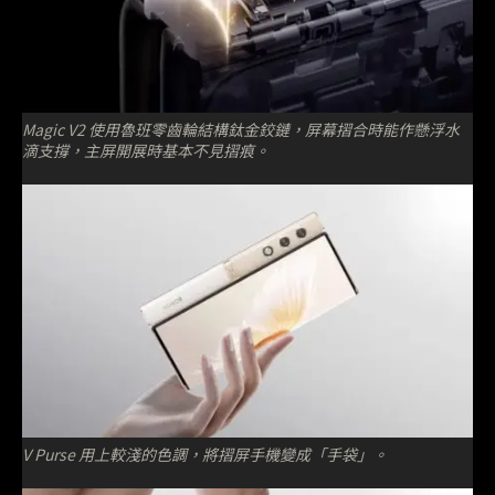
Magic V2 使用魯班零齒輪結構鈦金鉸鏈，屏幕摺合時能作懸浮水
滴支撐，主屏開展時基本不見摺痕。
V Purse 用上較淺的色調，將摺屏手機變成「手袋」。