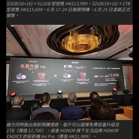
32GB(16+16)＋512GB 型號售 HK$13,999，32GB(16+16)＋1TB
型號售 HK$15,699。6 月 17-24 日展開預購，6 月 25 日凌晨正式
開售。
廠方同時推出兩款預購禮遇，客戶可以選擇免費容量升級至
1TB（價值 $1,700），或者 HONOR 旗下生活品牌 HONOR
CHOICE 的投影機 Air Pro（價值 HK$1,999）。