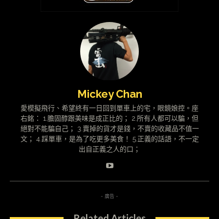
Mickey Chan
愛模擬飛行、希望終有一日回到單車上的宅，眼鏡娘控。座
右銘： 1.膽固醇跟美味是成正比的； 2.所有人都可以騙，但
絕對不能騙自己； 3.賣掉的貨才是錢，不賣的收藏品不值一
文； 4.踩單車，是為了吃更多美食！ 5.正義的話語，不一定
出自正義之人的口；
- 廣告 -
Related Articles