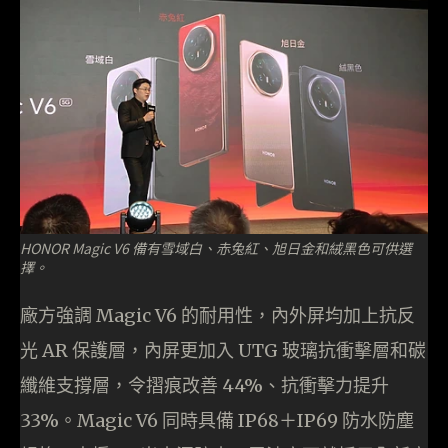
HONOR Magic V6 備有雪域白、赤兔紅、旭日金和絨黑色可供選
擇。
廠方強調 Magic V6 的耐用性，內外屏均加上抗反
光 AR 保護層，內屏更加入 UTG 玻璃抗衝擊層和碳
纖維支撐層，令摺痕改善 44%、抗衝擊力提升
33%。Magic V6 同時具備 IP68＋IP69 防水防塵