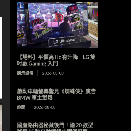
【場料】平價高 Hz 有升降 LG 雙
吋數 Gaming 入門
顯示設備
2026-08-08
啟動車輛螢幕驚見《蜘蛛俠》廣告
BMW 車主嬲爆
趣聞
2026-08-08
國產路由器秘藏後門！逾 20 款型