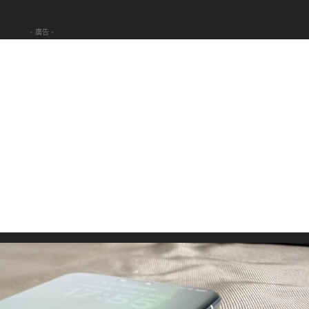
- 廣告 -