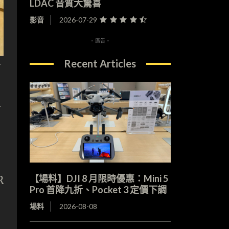
LDAC 音質大驚喜
影音
2026-07-29
- 廣告 -
Recent Articles
升
型
【場料】DJI 8 月限時優惠：Mini 5
R
Pro 首降九折、Pocket 3 定價下調
場料
2026-08-08