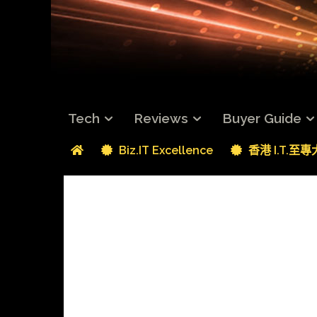
Tech
Reviews
Buyer Guide
Biz.IT Excellence
香港 I.T.至