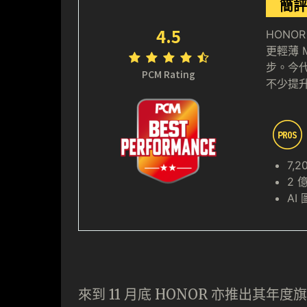
簡評
4.5
HONO
更輕薄 
步。今代
PCM Rating
不少提
7,
2 
AI
來到 11 月底 HONOR 亦推出其年度