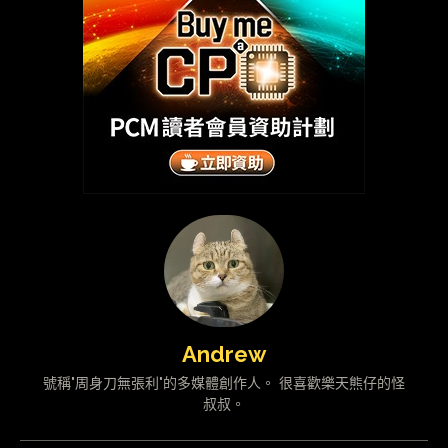
Andrew
號稱"周身刀無張利"的多媒體創作人。 很喜歡樂天熊仔的怪
叔叔。