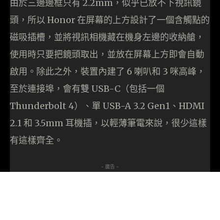
由於三邊邊框只有 2.2mm，似乎已放不下視訊鏡
頭，所以 Honor 在屏幕的上方設計了一個含觸點的
磁吸插槽，並將視訊相機藏在機身左邊的收納艙，
使用時只要把鏡頭取出，並放在屏幕上方即會自動
啟用。除此之外，裝置內建了 6 喇叭和 3 咪高峰，
至於連接埠，會有雙 USB-C（包括一個
Thunderbolt 4）、單 USB-A 3.2 Gen1、HDMI
2.1 和 3.5mm 耳機插，以輕薄筆電來說，很少這樣
有這樣齊全。
- 廣告 -