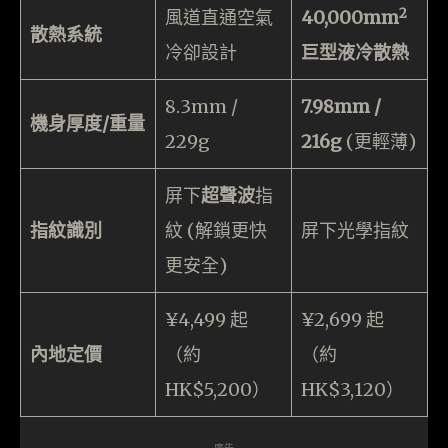
2
風道直通空氣
40,000mm
散熱系統
冷卻設計
巨型液冷散熱
8.3mm /
7.98mm /
機身厚度/重量
229g
216g
(更輕薄)
屏下
超聲波
指
指紋識別
紋 (解鎖更快
屏下光學指紋
更安全)
¥4,499 起
¥2,699 起
內地定價
（約
（約
HK$5,200）
HK$3,120）