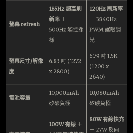
185Hz 超高刷
120Hz 刷新率
新率
＋
＋ 3840Hz
螢幕 refresh
500Hz 觸控採
PWM 護眼調
樣
光
6.79 吋 1.5K
螢幕尺寸/解像
6.83 吋 (1272
(1200 x
度
x 2800)
2640)
10,000mAh
10,080mAh
電池容量
矽碳負極
矽碳負極
80W 有線快充
100W 有線
＋
＋ 27W 反向