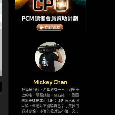
Mickey Chan
愛模擬飛行、希望終有一日回到單車
上的宅，眼鏡娘控。座右銘： 1.膽固
醇跟美味是成正比的； 2.所有人都可
以騙，但絕對不能騙自己； 3.賣掉的
貨才是錢，不賣的收藏品不值一文；