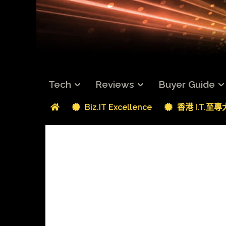
Tech
Reviews
Buyer Guide
Biz.IT Excellence
香港 I.T.至