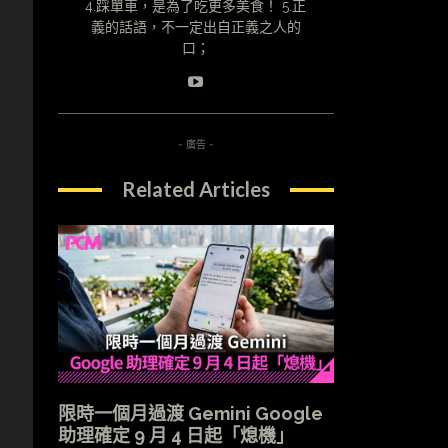
4.踩單車，是為了吃更多美食！ 5.正
義的話語，不一定出自正義之人的
口；
- 廣告 -
Related Articles
限時一個月過渡 Gemini Google
助理確定 9 月 4 日起「熄機」