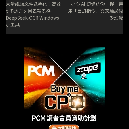
大量紙張文件數碼化：高效
小心 AI 幻覺跣你一鑊 善
x 多語言 x 圖表轉表格
用「自訂指令」交叉驗證減
DeepSeek-OCR Windows
少幻覺
小工具