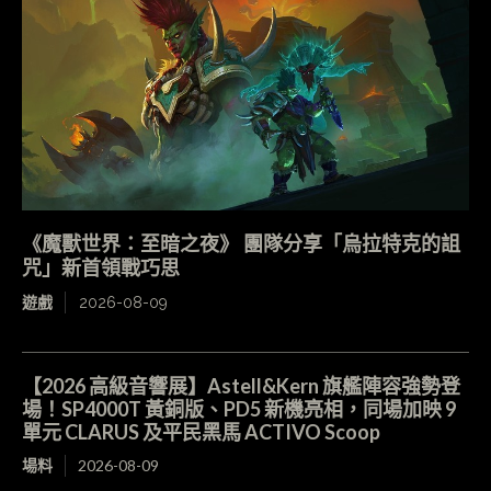
《魔獸世界：至暗之夜》 團隊分享「烏拉特克的詛
咒」新首領戰巧思
遊戲
2026-08-09
【2026 高級音響展】Astell&Kern 旗艦陣容強勢登
場！SP4000T 黃銅版、PD5 新機亮相，同場加映 9
單元 CLARUS 及平民黑馬 ACTIVO Scoop
場料
2026-08-09