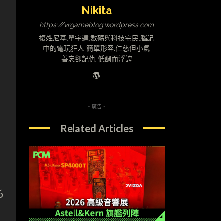
Nikita
https://vrgameblog.wordpress.com
複姓尼基,單字達,數碼與科技宅民,腦記
中的電玩狂人 簡單形容:仁慈但小氣
善忘卻記仇 低調而浮誇
- 廣告 -
Related Articles
6