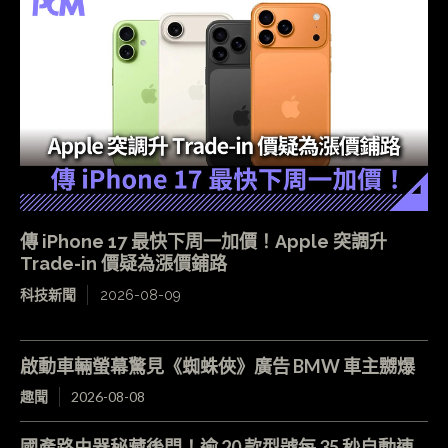
傳 iPhone 17 最快下周一加價！Apple 突調升
Trade-in 價疑為漲價鋪路
科技新聞
2026-08-09
啟動車輛螢幕驚見《蜘蛛俠》廣告 BMW 車主嬲爆
趣聞
2026-08-08
國產路由器秘藏後門！逾 20 款型號每 35 秒自動連