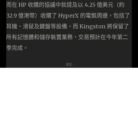
而在 HP 收購的協議中就提及以 4.25 億美元（約
32.9 億港幣）收購了 HyperX 的電競周邊，包括了
耳機、滑鼠及鍵盤等設備，而 Kingston 將保留了
所有記憶體和儲存裝置業務，交易預計在今年第二
季完成。
- 廣告 -