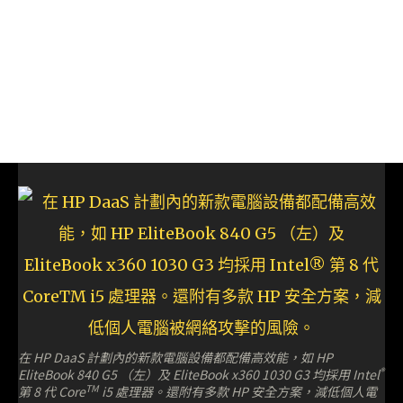
在 HP DaaS 計劃內的新款電腦設備都配備高效能，如 HP
®
EliteBook 840 G5 （左）及 EliteBook x360 1030 G3 均採用 Intel
TM
第 8 代 Core
i5 處理器。還附有多款 HP 安全方案，減低個人電