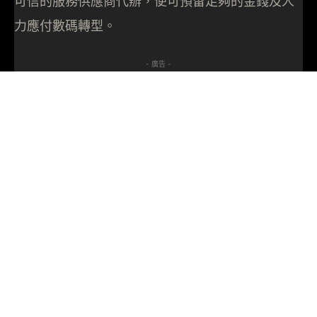
可信的服務供應商代辦，便可預留足夠的金錢及人
力應付數碼轉型。
- 廣告 -