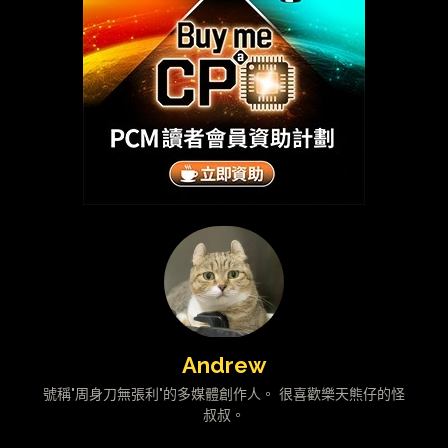
Andrew
號稱"周身刀無張利"的多媒體創作人。 很喜歡樂天熊仔的怪
叔叔。