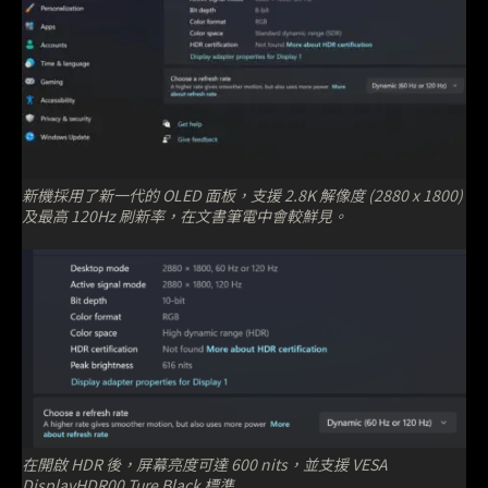
新機採用了新一代的 OLED 面板，支援 2.8K 解像度 (2880 x 1800)
及最高 120Hz 刷新率，在文書筆電中會較鮮見。
在開啟 HDR 後，屏幕亮度可達 600 nits，並支援 VESA
DisplayHDR00 Ture Black 標準