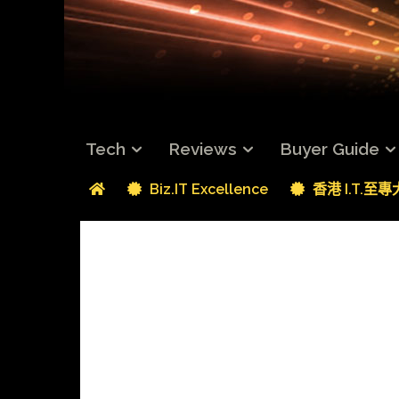
Tech
Reviews
Buyer Guide
Biz.IT Excellence
香港 I.T.至