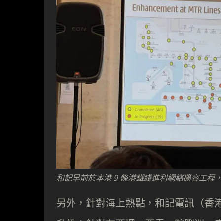
和記早前於本港 9 條港鐵綫進利網絡擴容工程
另外，針對海上熱點，和記電訊（香港