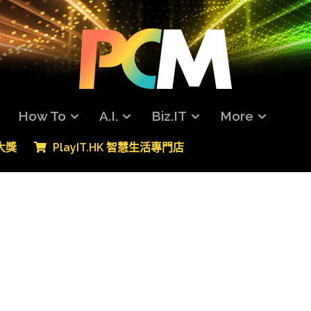
How To
A.I.
Biz.IT
More
專大獎
PlayIT.HK 智慧生活專門店