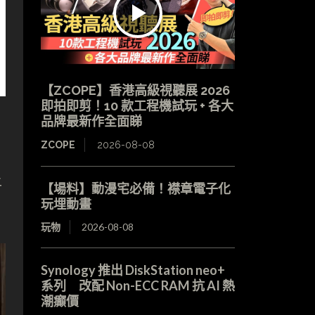
【ZCOPE】香港高級視聽展 2026
即拍即剪！10 款工程機試玩 + 各大
品牌最新作全面睇
ZCOPE
2026-08-08
上
【場料】動漫宅必備！襟章電子化
玩埋動畫
玩物
2026-08-08
Synology 推出 DiskStation neo+
系列 改配 Non-ECC RAM 抗 AI 熱
潮癲價