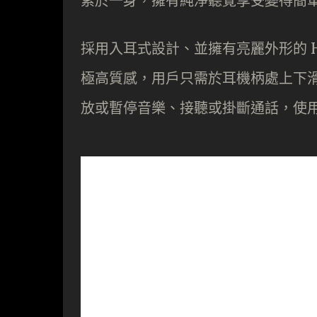
素於一身，擁有純淨聽覺享受變得簡
採用入耳式設計、並擁有亮麗外形的 HUA
極高質感，用戶只需於耳機柄處上下
放或暫停音樂、接聽或掛斷通話，使