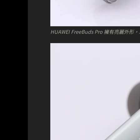
HUAWEI FreeBuds Pro 擁有