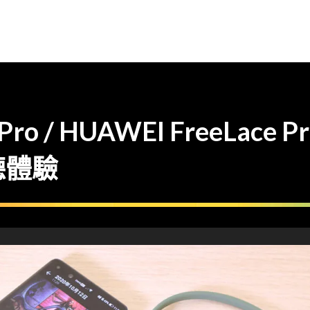
Pro / HUAWEI FreeLace 
聽體驗