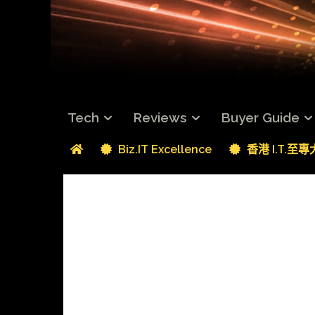
Tech
Reviews
Buyer Guide
Biz.IT Excellence
香港 I.T.至