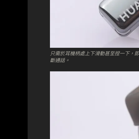
只需於耳機柄處上下滑動甚至捏一下，
斷通話。