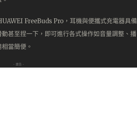
單。
WEI FreeBuds Pro，耳機與便攜式充電器具備
滑動甚至捏一下，即可進行各式操作如音量調整、播
用相當簡便。
- 廣告 -