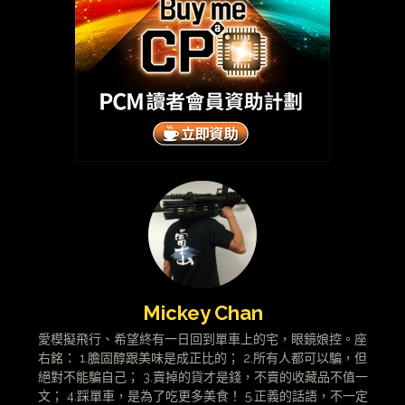
Mickey Chan
愛模擬飛行、希望終有一日回到單車上的宅，眼鏡娘控。座
右銘： 1.膽固醇跟美味是成正比的； 2.所有人都可以騙，但
絕對不能騙自己； 3.賣掉的貨才是錢，不賣的收藏品不值一
文； 4.踩單車，是為了吃更多美食！ 5.正義的話語，不一定