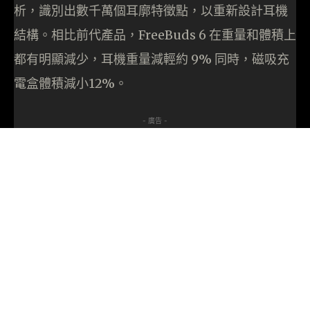
析，識別出數千萬個耳廓特徵點，以重新設計耳機
結構。相比前代產品，FreeBuds 6 在重量和體積上
都有明顯減少，耳機重量減輕約 9% 同時，磁吸充
電盒體積減小12%。
- 廣告 -