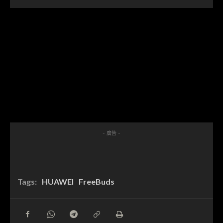
- 廣告 -
Tags:
HUAWEI
FreeBuds