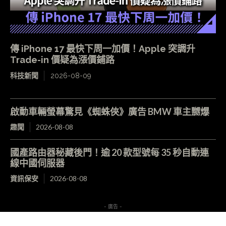
傳 iPhone 17 最快下周一加價！Apple 突調升
Trade-in 價疑為漲價鋪路
科技新聞
2026-08-09
啟動車輛螢幕驚見《蜘蛛俠》廣告 BMW 車主嬲爆
趣聞
2026-08-08
國產路由器秘藏後門！逾 20 款型號每 35 秒自動連
線中國伺服器
資訊保安
2026-08-08
- 廣告 -