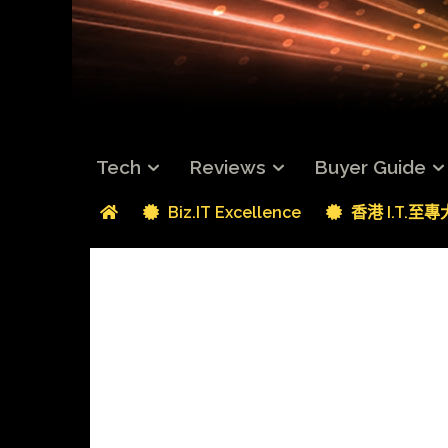
Tech
Reviews
Buyer Guide
Biz.IT Excellence
香港 I.T.至