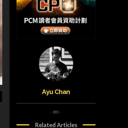
Ayu Chan
- 廣告 -
Related Articles