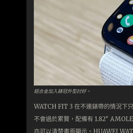
鋁合金加入錶冠外型討好。
WATCH FIT 3 在不連錶帶的情況
不會過於累贅，配備有 1.82″ AMOL
亦可以清楚畫面顯示。HUAWEI WAT