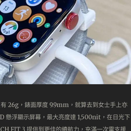
下只有 26g，錶面厚度 9.9mm，就算去到女士手上亦
ED 懸浮顯示屏幕，最大亮度達 1,500nit，在日光下
CH FIT 3 提供到更佳的續航力，充滿一次電支援