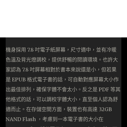
機身採用 7.8 吋電子紙屏幕，尺寸適中，並有冷暖
色溫及背光燈調校，提供舒暢的閱讀環境。也許大
家認為 7.8 吋屏幕相對於書本來說還是小，但若果
是 EPUB 格式電子書的話，可自動對應屏幕大小作
出最佳排列，確保字體不會太小。反之是 PDF 等其
他格式的話，可以調校字體大小，直至個人認為舒
適而止。在存儲空間方面，裝置也有高達 32GB
NAND Flash ，考慮到一本電子書的大小在