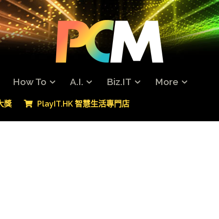
How To
A.I.
Biz.IT
More
專大獎
PlayIT.HK 智慧生活專門店