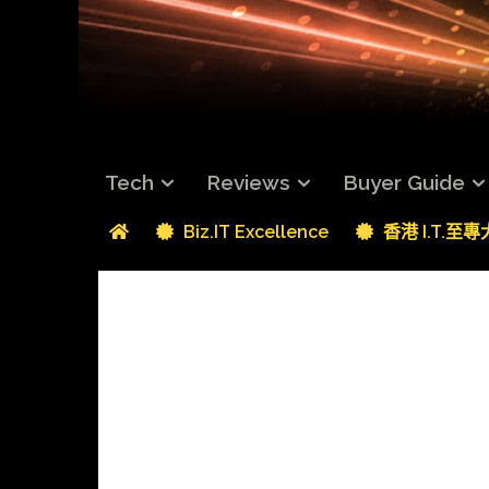
Tech
Reviews
Buyer Guide
Biz.IT Excellence
香港 I.T.至