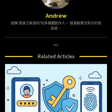
Andrew
號稱"周身刀無張利"的多媒體創作人。 很喜歡樂天熊仔的怪
叔叔。
- 廣告 -
Related Articles