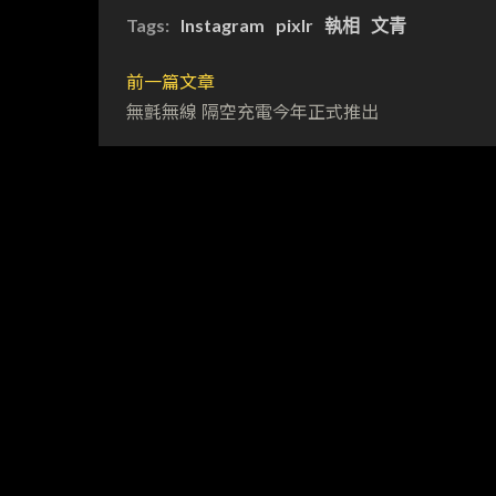
Tags:
Instagram
pixlr
執相
文青
前一篇文章
無氈無線 隔空充電今年正式推出