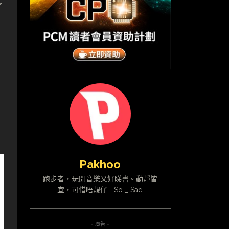
了
Pakhoo
跑步者，玩開音樂又好睇書。動靜皆
宜，可惜唔靚仔... So _ Sad
- 廣告 -