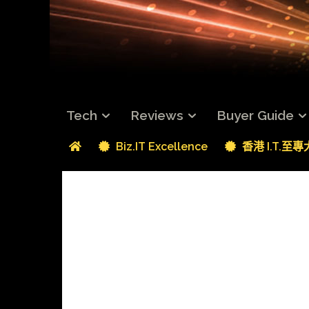
Tech
Reviews
Buyer Guide
Biz.IT Excellence
香港 I.T.至