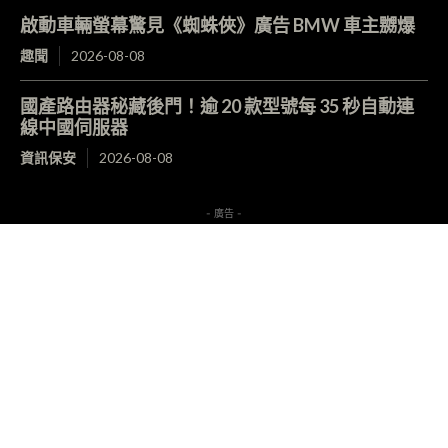
啟動車輛螢幕驚見《蜘蛛俠》廣告 BMW 車主嬲爆
趣聞
2026-08-08
國產路由器秘藏後門！逾 20 款型號每 35 秒自動連
線中國伺服器
資訊保安
2026-08-08
- 廣告 -