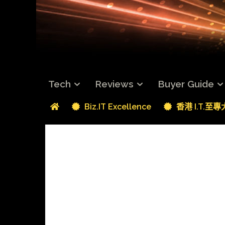
Tech
Reviews
Buyer Guide
Biz.IT Excellence
香港 I.T.至