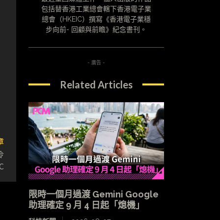
包括替香港工業總會轄下香港電子業
總會（HKEIC）撰寫《香港電子業穩
步向前- 回顧與前瞻》紀念書刊。
- 廣告 -
Related Articles
章
冷
C
限時一個月過渡 Gemini Google
助理確定 9 月 4 日起「熄機」