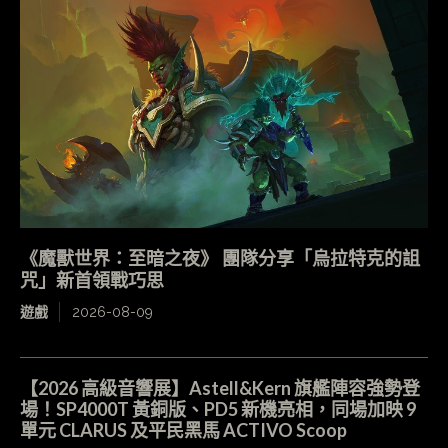
《魔獸世界：至暗之夜》 團隊分享「烏拉特克的詛
咒」新首領戰巧思
遊戲
2026-08-09
【2026 高級音響展】Astell&Kern 旗艦陣容強勢登
場！SP4000T 黃銅版、PD5 新機亮相，同場加映 9
單元 CLARUS 及平民黑馬 ACTIVO Scoop