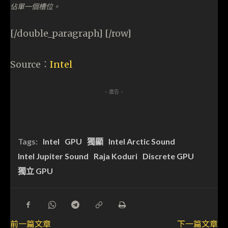
佔單一個槽位。
[/double_paragraph] [/row]
Source：
Intel
- 廣告 -
Tags:
Intel
GPU
獨顯
Intel Arctic Sound
Intel Jupiter Sound
Raja Koduri
Discrete GPU
獨立 GPU
前一篇文章
下一篇文章