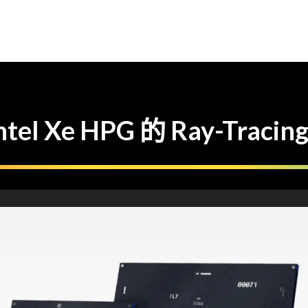
ntel Xe HPG 的 Ray-Traci