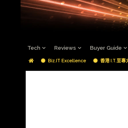
Tech
Reviews
Buyer Guide
Biz.IT Excellence
香港 I.T.至