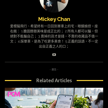
Mickey Chan
愛模擬飛行、希望終有一日回到單車上的宅，眼鏡娘控。座
右銘： 1.膽固醇跟美味是成正比的； 2.所有人都可以騙，但
絕對不能騙自己； 3.賣掉的貨才是錢，不賣的收藏品不值一
文； 4.踩單車，是為了吃更多美食！ 5.正義的話語，不一定
出自正義之人的口；
- 廣告 -
Related Articles